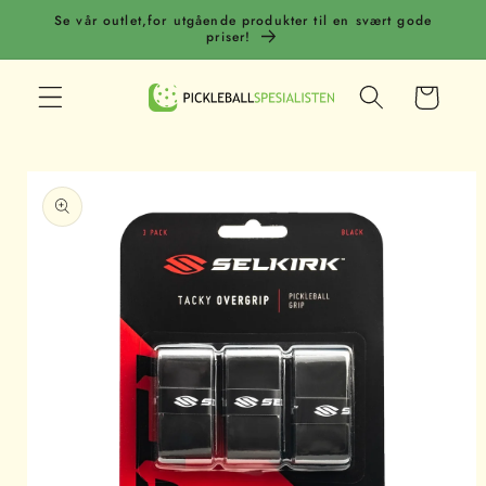
Gå
Se vår outlet,for utgående produkter til en svært gode
videre til
priser!
innholdet
Handlekurv
opp til
roduktinformasjon