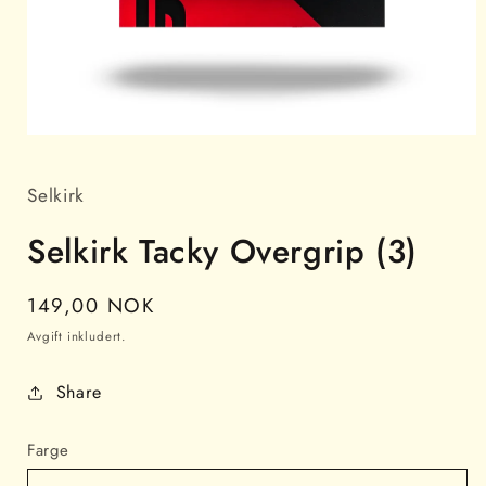
Åpne
medie
1
i
Selkirk
modal
Selkirk Tacky Overgrip (3)
Vanlig
149,00 NOK
pris
Avgift inkludert.
Share
Farge