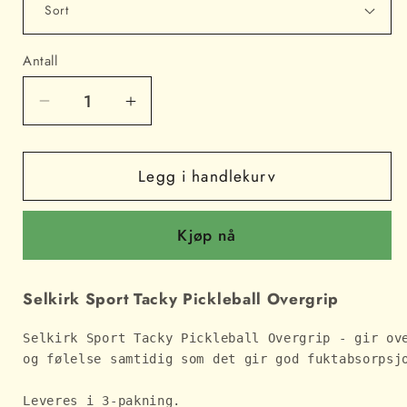
Antall
Senk
Øk
antallet
antallet
for
for
Selkirk
Selkirk
Legg i handlekurv
Tacky
Tacky
Overgrip
Overgrip
Kjøp nå
(3)
(3)
Selkirk Sport Tacky Pickleball Overgrip
Selkirk Sport Tacky Pickleball Overgrip - gir ov
og følelse samtidig som det gir god fuktabsorpsj
Leveres i 3-pakning.