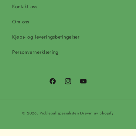
Kontakt oss
Om oss
Kjøps- og leveringsbetingelser
Personvernerklæring
Facebook
Instagram
YouTube
Betalingsmåter
© 2026,
Pickleballspesialisten
Drevet av Shopify