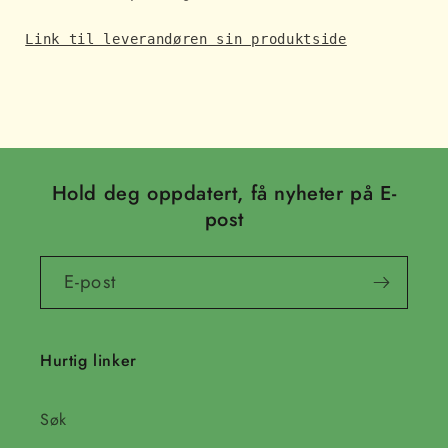
Link til leverandøren sin produktside
Hold deg oppdatert, få nyheter på E-
post
E-post
Hurtig linker
Søk