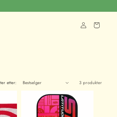
Logg
Handlekurv
inn
ter etter:
3 produkter