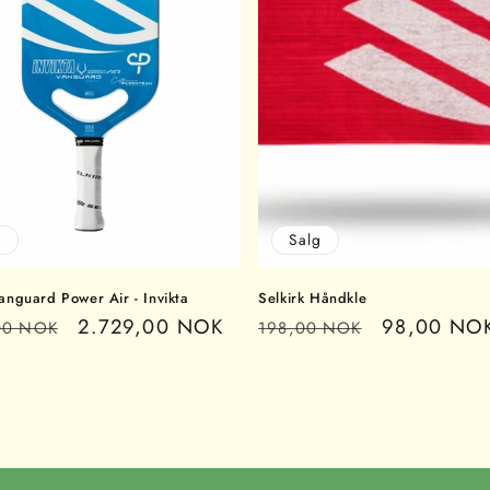
g
Salg
Vanguard Power Air - Invikta
Selkirk Håndkle
Salgspris
2.729,00 NOK
Vanlig
Salgspris
98,00 NO
00 NOK
198,00 NOK
pris