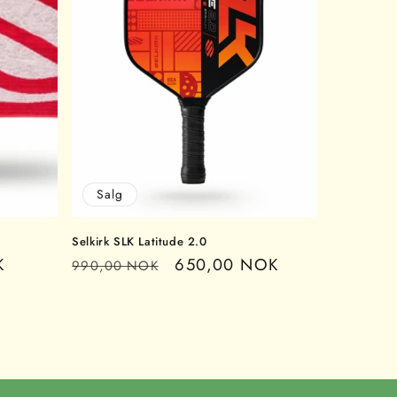
Salg
Selkirk SLK Latitude 2.0
K
Vanlig
Salgspris
650,00 NOK
990,00 NOK
pris