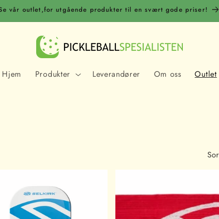
Se vår outlet,for utgående produkter til en svært gode priser!
Hjem
Produkter
Leverandører
Om oss
Outlet
Sor