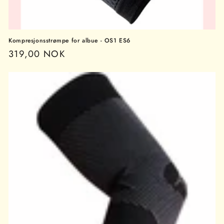
Kompresjonsstrømpe for albue - OS1 ES6
Vanlig
319,00 NOK
pris