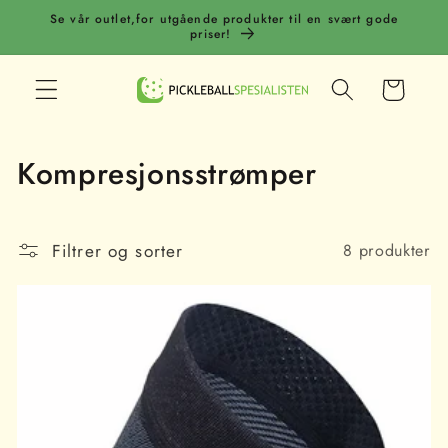
Gå
Se vår outlet,for utgående produkter til en svært gode
videre til
priser!
innholdet
Handlekurv
S
Kompresjonsstrømper
a
m
Filtrer og sorter
8 produkter
l
i
n
g
: