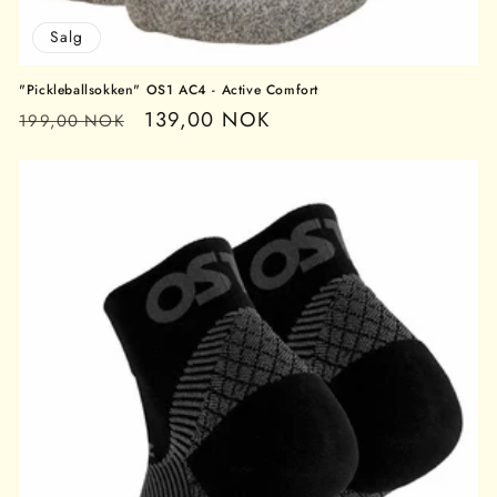
Salg
"Pickleballsokken" OS1 AC4 - Active Comfort
Vanlig
Salgspris
139,00 NOK
199,00 NOK
pris