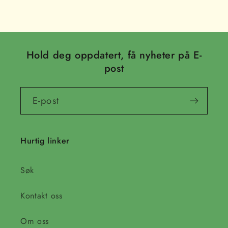
Hold deg oppdatert, få nyheter på E-
post
E-post
Hurtig linker
Søk
Kontakt oss
Om oss