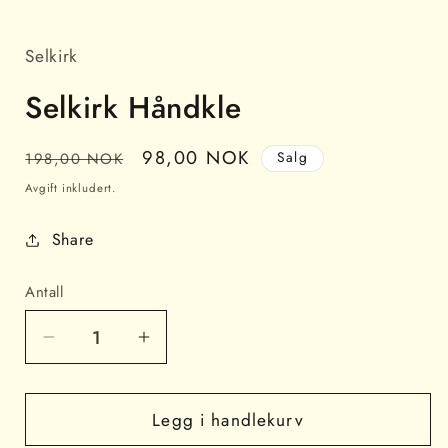
Åpne
medie
1
i
Selkirk
modal
Selkirk Håndkle
Vanlig
Salgspris
98,00 NOK
Salg
198,00 NOK
pris
Avgift inkludert.
Share
Antall
Senk
Øk
antallet
antallet
for
for
Selkirk
Selkirk
Legg i handlekurv
Håndkle
Håndkle